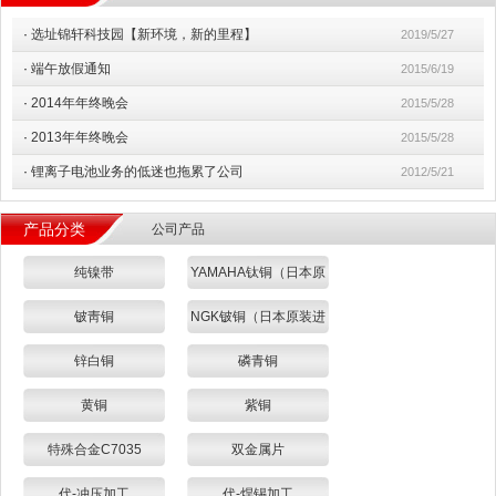
·
选址锦轩科技园【新环境，新的里程】
2019/5/27
·
端午放假通知
2015/6/19
·
2014年年终晚会
2015/5/28
·
2013年年终晚会
2015/5/28
·
锂离子电池业务的低迷也拖累了公司
2012/5/21
产品分类
公司产品
纯镍带
YAMAHA钛铜（日本原
装进口）
铍靑铜
NGK铍铜（日本原装进
口）
锌白铜
磷青铜
黄铜
紫铜
特殊合金C7035
双金属片
代-冲压加工
代-焊锡加工