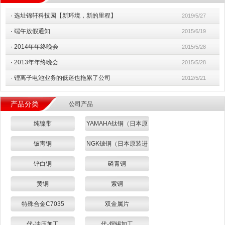
·
选址锦轩科技园【新环境，新的里程】
2019/5/27
·
端午放假通知
2015/6/19
·
2014年年终晚会
2015/5/28
·
2013年年终晚会
2015/5/28
·
锂离子电池业务的低迷也拖累了公司
2012/5/21
产品分类
公司产品
纯镍带
YAMAHA钛铜（日本原
装进口）
铍靑铜
NGK铍铜（日本原装进
口）
锌白铜
磷青铜
黄铜
紫铜
特殊合金C7035
双金属片
代-冲压加工
代-焊锡加工