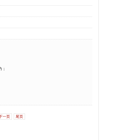
力；
下一页
尾页