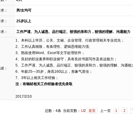
要求：
男/女均可
要求：
25岁以上
要求：
工作严谨、为人诚恳、品行端正、较强的亲和力，较强的理解、沟通能力
1、本科以上学历，公关、文秘、企业管理、行政管理相关专业优先；
2、工作认真细致，有条理性、逻辑思维能力强;
3、熟练使用Word、Excel等文字处理软件；
4、良好的职业素养和职业操守，具有良好书面写作及表达能力；
5、工作严谨、为人诚恳、品行端正、较强的亲和力，较强的理解、沟通能
描述：
6、年龄25—35岁，身高160以上，形象气质佳；
7、3年以上相关工作经验；
注：有铜材相关工作经验者优先录取
2017/2/10
总数：4条 当前页数：
1
/2
首页
上一页
1
2