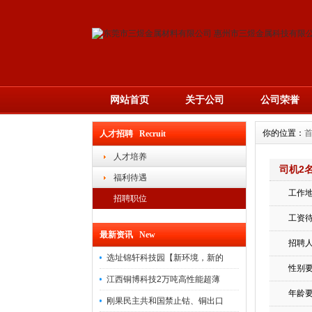
网站首页
关于公司
公司荣誉
你的位置：
人才招聘 Recruit
人才培养
司机2
福利待遇
工作
招聘职位
工资
最新资讯 New
招聘
选址锦轩科技园【新环境，新的
性别
江西铜博科技2万吨高性能超薄
年龄
刚果民主共和国禁止钴、铜出口