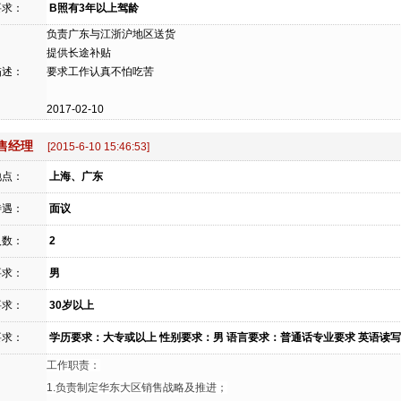
要求：
B照有3年以上驾龄
负责广东与江浙沪地区送货
提供长途补贴
描述：
要求工作认真不怕吃苦
2017-02-10
售经理
[2015-6-10 15:46:53]
地点：
上海、广东
待遇：
面议
人数：
2
要求：
男
要求：
30岁以上
要求：
学历要求：大专或以上 性别要求：男 语言要求：普通话专业要求 英语读写能
工作职责：
1.负责制定华东大区销售战略及推进；