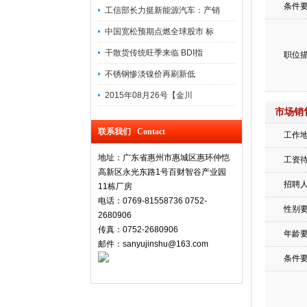
条件
工信部长力挺新能源汽车：产销
中国宽松预期点燃全球股市 标
干散货传统旺季来临 BDI指
职位
不锈钢惨淡镍价再刷新低
2015年08月26号【金川
市场销
联系我们 Contact
工作
地址：广东省惠州市惠城区惠环仲恺
工资
高新区永光东路1号百财智谷产业园
招聘
11栋厂房
电话：0769-81558736 0752-
性别
2680906
传真：0752-2680906
年龄
邮件：sanyujinshu@163.com
条件