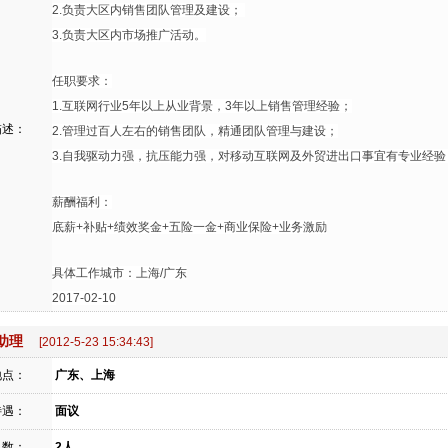
2.负责大区内销售团队管理及建设；
3.负责大区内市场推广活动。
任职要求：
1.互联网行业5年以上从业背景，3年以上销售管理经验；
描述：
2.管理过百人左右的销售团队，精通团队管理与建设；
3.自我驱动力强，抗压能力强，对移动互联网及外贸进出口事宜有专业经
薪酬福利：
底薪+补贴+绩效奖金+五险一金+商业保险+业务激励
具体工作城市：上海/广东
2017-02-10
助理
[2012-5-23 15:34:43]
地点：
广东、上海
待遇：
面议
人数：
2人